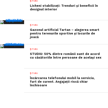
ȘTIRI
Licheni stabilizați: Trenduri și beneficii în
designul interior
ȘTIRI
Gazonul artificial Tartan – alegerea smart
pentru terenurile sportive și locurile de
joacă
ȘTIRI
STUDIU: 50% dintre românii sunt de acord
cu căsătoriile între persoane de același sex
ȘTIRI
Încărcarea telefonului mobil la serviciu,
furt de curent. Angajaţii riscă chiar
închisoare