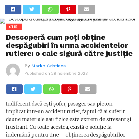
ȘTIRI
Descoperă cum poți obține
despăgubiri în urma accidentelor
rutiere: o cale sigură către justiție
By
Marko Cristiana
Published on
28 noiembrie 2023
Indiferent dacă ești șofer, pasager sau pieton
implicat într-un accident rutier, faptul că ai suferit
daune materiale sau fizice este extrem de stresant și
frustrant. Cu toate acestea, există o soluție la
îndemână pentru tine – obținerea despăgubirilor