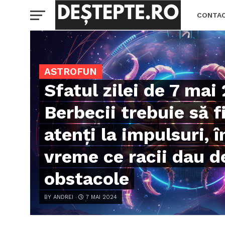
CONTA
ASTROFUN
Sfatul zilei de 7 mai
Berbecii trebuie să f
atenți la impulsuri, î
vreme ce racii dau d
obstacole
BY ANDREI
7 MAI 2024