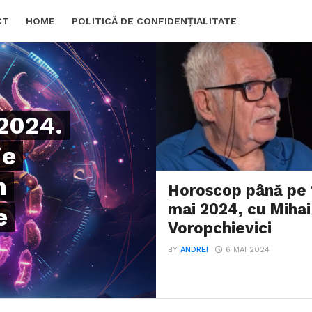
CT
HOME
POLITICĂ DE CONFIDENȚIALITATE
 2024.
ie
n
Horoscop până pe 
mai 2024, cu Mihai
e
Voropchievici
BY
ANDREI
6 MAI 2024