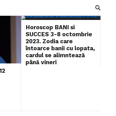
Horoscop BANI si
SUCCES 3-8 octombrie
2023. Zodia care
întoarce banii cu lopata,
cardul se alimntează
până vineri
12
BY
ANDREI
3 OCTOMBRIE 2023