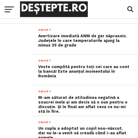
SMART
Avertizare imediată ANM de ger năprasnic.
Judeţele în care temperaturile ajung la
minus 25 de grade
SMART
Veste cumplită pentru toți cei care au cont
la bancă! Este anunțul momentului în
România
SMART
M-am săturat de atitudinea negativă a
soacrei mele și am decis să o sun pentru o
discuție. Și în final am aflat ceva ce nu-mi
stă în fire.
SMART
Un cuplu a adoptat un copil nou-născut,
dar nu le-a venit să creadă când i-au aflat
numele…